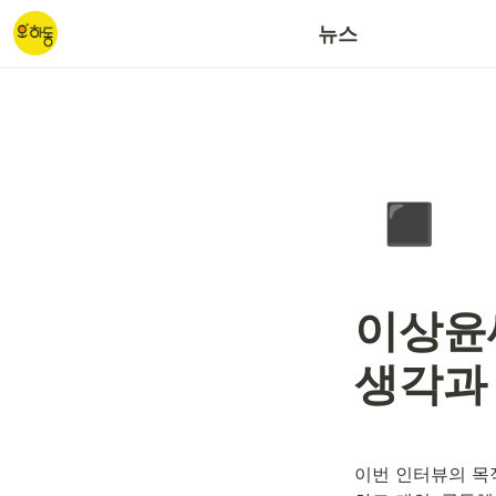
갈사산단/대송산단
뉴스
◾
이상윤
생각과
이번 인터뷰의 목