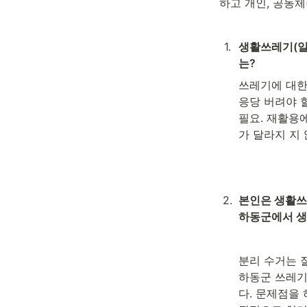
하고 개인, 공동체
1
.
생활쓰레기(일
는?
쓰레기에 대한
응당 버려야 
필요. 재활용
가 달라지 지
2
.
본인은 생활쓰
하동군에서 생
분리 수거는 잘
하동군 쓰레기
다. 문제점을