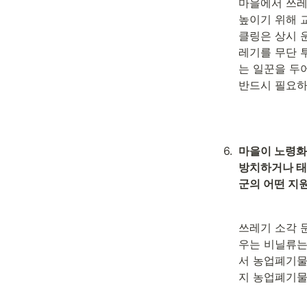
마을에서 쓰레
높이기 위해 
클링은 상시 운
레기를 무단 
는 일꾼을 두
반드시 필요하
6
.
마을이 노령화
방치하거나 태우
군의 어떤 지
쓰레기 소각 
우는 비닐류는
서 농업폐기물
지 농업폐기물