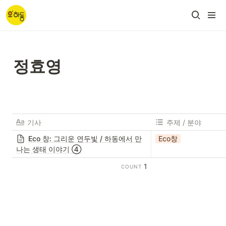
정효영
기사
주제 / 분야
Eco 창: 그리운 연두빛 / 하동에서 만
Eco창
나는 생태 이야기 ➃
1
COUNT