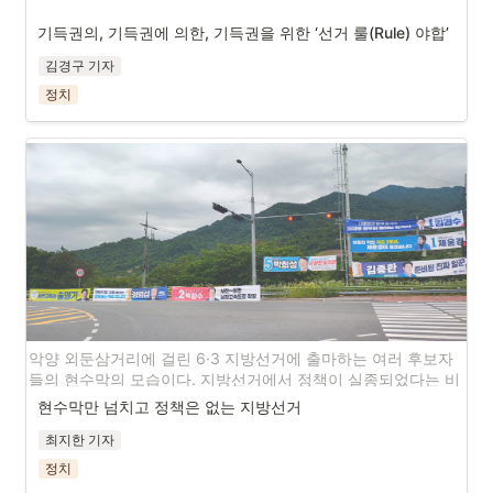
기득권의, 기득권에 의한, 기득권을 위한 ‘선거 룰(Rule) 야합’
김경구 기자
정치
악양 외둔삼거리에 걸린 6·3 지방선거에 출마하는 여러 후보자
들의 현수막의 모습이다. 지방선거에서 정책이 실종되었다는 비
판은 둘째치고, 지정게시대가 아닌 곳에도 현수막을걸 수 있어 
현수막만 넘치고 정책은 없는 지방선거
도시 미관을 해치는 정치인들의 특권을 박탈해야 한다.
최지한 기자
정치