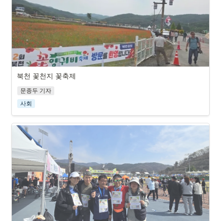
북천 꽃천지 꽃축제
제 12회 양귀비 축제를 찾는 탐방객의 발길이 이어지고 있다.
문종두 기자
사회