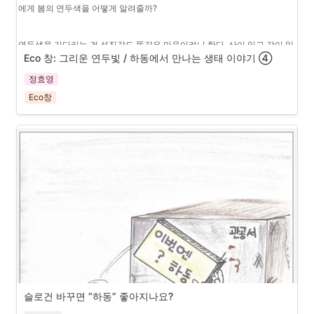
에게 봄의 연두색을 어떻게 알려줄까? 
연두색을 기다리는 건 섬진강도 똑같은 마음이려니 한다. 산이 있고 강이 있
고 모래사장이 있고 소나무 숲이 있는 이곳, 하동의 섬진강 풍경의 아름다움
Eco 창: 그리운 연두빛 / 하동에서 만나는 생태 이야기 ➃
이란 그 어느 곳에서도 찾아볼 수 없는 자연이다. 조용히 내리는 비를 맞고 
정효영
있는 섬진강의 모습은 상처받은 우리의 몸과 마음을 치유해 주기에 충분하
다.
Eco창
물이 가득 찬 논에 빗방울이 떨어져 튀어 오르는 모습을 보며 ‘논에 보석이 
하나 가득이다.’라고 하던 우리 손녀 혜련이의 표현처럼 섬진강에도 보석이 
하나 가득하다. 
섬진강에서 모래사장을 지나 푸른 소나무 숲으로 들어오면 깨끗하고 상쾌한 
솔향이 코끝을 간지럽힌다. 소나무 숲은 하동의 얼굴이며 주위의 풍광을 한 
손에 쥔 듯 모두를 아우르며 ‘사철 푸르름을 자랑하면서 하동에 살고 있다는 
것이 자랑이며 행운이다.’라는 생각을 들게 한다. 
바람 없이 조용히 비 내리는 날, 소나무 숲에 우산 쓰고 앉아 있다 보면 어느
새 소나무 허리에 옅은 안개가 드리운다. 이 아름다운 풍경을 어느 곳에서 볼 
수 있겠는가? 어느 그림으로 그릴 수 있겠는가? 한없이 행복한 순간이다. ‘사
슬로건 바꾸면 “하동” 좋아지나요?
랑을 하는 것은 사랑을 받느니보다 행복하나니.’라는 어느 시 구절처럼 나는 