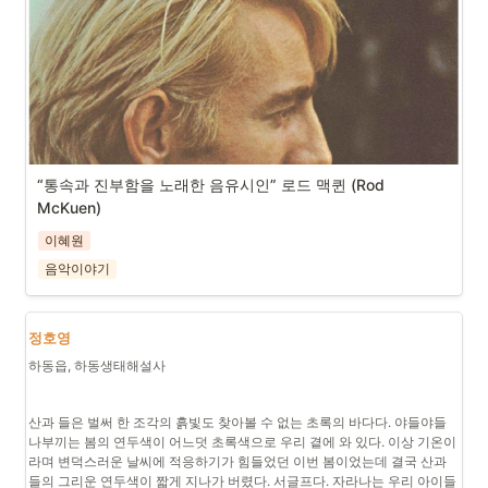
“통속과 진부함을 노래한 음유시인” 로드 맥퀸 (Rod 
McKuen)
이혜원
음악이야기
정호영
하동읍, 하동생태해설사
산과 들은 벌써 한 조각의 흙빛도 찾아볼 수 없는 초록의 바다다. 야들야들 
나부끼는 봄의 연두색이 어느덧 초록색으로 우리 곁에 와 있다. 이상 기온이
라며 변덕스러운 날씨에 적응하기가 힘들었던 이번 봄이었는데 결국 산과 
들의 그리운 연두색이 짧게 지나가 버렸다. 서글프다. 자라나는 우리 아이들