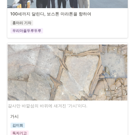
100세까지 달린다, 보스톤 마라톤을 향하여
홍마리 기자
우리마을두루두루
지난 4월 ‘제22회 윤봉길 예산 전국 마라톤 대회’에 ‘식물식평화
세상’ 회원과 함께 참가후 기념 촬영. 오른쪽에서 두번째가 이수
삼 씨.
갈사만 바깥섬의 바위에 새겨진 ‘가시’이다. 
가시
김미희
독자기고