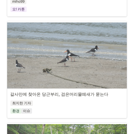
miho99
하동을 사랑하기에 오늘도 내일도 행복할 것이다.
오! 카툰
정효영
갈사만에 찾아온 당근부리, 검은머리물떼새가 묻는다
최지한 기자
세계적으로도 귀한 손님이 갈사만을 찾았다. 지방선거 이후 갈사
환경
이슈
만의 미래는 어떻게 그려질지, 당근부리가 다시 찾을 수 있을지 
의문이다. (사진 제공 : 구례 정정환, 생태전문가