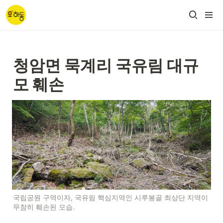
청암면 묵계리 국유림 대규
모 훼손
국립공원 구역이자, 국유림 핵심지역인 시루봉골 최상단 지역이 
무참히 훼손된 모습.