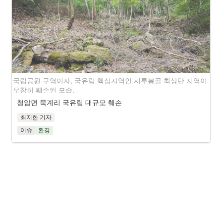
국립공원 구역이자, 국유림 핵심지역인 시루봉골 최상단 지역이 
무참히 훼손된 모습.
청암면 묵계리 국유림 대규모 훼손
최지한 기자
이슈
환경
100년 숲이 사라진 자리, 누가 책임질 것인가
청암면 묵계리 시루봉골 일대 국유림(묵계리 산320)에서 대규모 산림 훼손
이 확인됐다. 지역 주민의 제보를 받고 현장을 확인한 결과, 약 5000평에 이
르는 숲이 심각하게 훼손된 것으로 드러났다. 
고로쇠나무를 제외한 나무들이 베어졌고, 일부 나무는 껍질을 벗겨 말라 죽
이거나, 구멍을 뚫고 제초제를 주입해 죽인 것으로 보이는 흔적도 확인됐다.