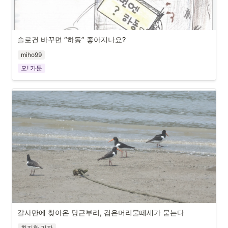
바람 없이 조용히 비 내리는 날, 소나무 숲에 우산 쓰고 앉아 있다 보면 어느
새 소나무 허리에 옅은 안개가 드리운다. 이 아름다운 풍경을 어느 곳에서 볼 
수 있겠는가? 어느 그림으로 그릴 수 있겠는가? 한없이 행복한 순간이다. ‘사
슬로건 바꾸면 “하동” 좋아지나요?
랑을 하는 것은 사랑을 받느니보다 행복하나니.’라는 어느 시 구절처럼 나는 
miho99
하동을 사랑하기에 오늘도 내일도 행복할 것이다.
오! 카툰
정효영
갈사만에 찾아온 당근부리, 검은머리물떼새가 묻는다
최지한 기자