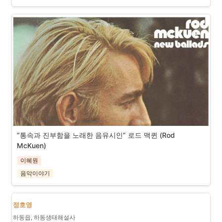
“통속과 진부함을 노래한 음유시인” 로드 맥퀸 (Rod 
McKuen)
이혜원
음악이야기
정호영
하동읍, 하동생태해설사