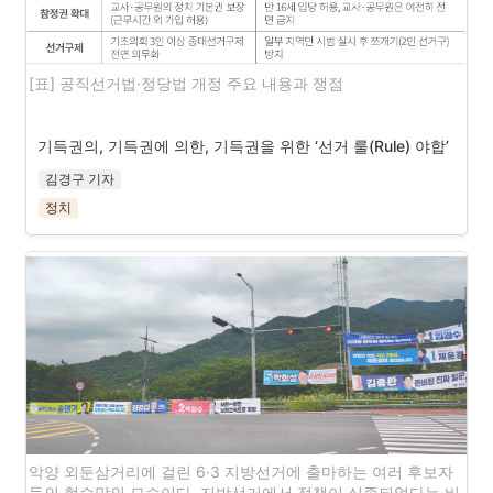
[표] 공직선거법·정당법 개정 주요 내용과 쟁점
기득권의, 기득권에 의한, 기득권을 위한 ‘선거 룰(Rule) 야합’
김경구 기자
정치
악양 외둔삼거리에 걸린 6·3 지방선거에 출마하는 여러 후보자
들의 현수막의 모습이다. 지방선거에서 정책이 실종되었다는 비