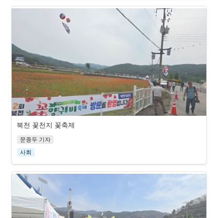
북천 꽃천지 꽃축제
제 12회 양귀비 축제를 찾는 탐방객의 발길이 이어지고 있다.
문종두 기자
사회