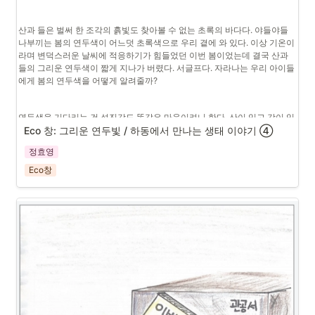
산과 들은 벌써 한 조각의 흙빛도 찾아볼 수 없는 초록의 바다다. 야들야들 
나부끼는 봄의 연두색이 어느덧 초록색으로 우리 곁에 와 있다. 이상 기온이
라며 변덕스러운 날씨에 적응하기가 힘들었던 이번 봄이었는데 결국 산과 
들의 그리운 연두색이 짧게 지나가 버렸다. 서글프다. 자라나는 우리 아이들
에게 봄의 연두색을 어떻게 알려줄까? 
연두색을 기다리는 건 섬진강도 똑같은 마음이려니 한다. 산이 있고 강이 있
고 모래사장이 있고 소나무 숲이 있는 이곳, 하동의 섬진강 풍경의 아름다움
Eco 창: 그리운 연두빛 / 하동에서 만나는 생태 이야기 ➃
이란 그 어느 곳에서도 찾아볼 수 없는 자연이다. 조용히 내리는 비를 맞고 
정효영
있는 섬진강의 모습은 상처받은 우리의 몸과 마음을 치유해 주기에 충분하
다.
Eco창
물이 가득 찬 논에 빗방울이 떨어져 튀어 오르는 모습을 보며 ‘논에 보석이 
하나 가득이다.’라고 하던 우리 손녀 혜련이의 표현처럼 섬진강에도 보석이 
하나 가득하다. 
섬진강에서 모래사장을 지나 푸른 소나무 숲으로 들어오면 깨끗하고 상쾌한 
솔향이 코끝을 간지럽힌다. 소나무 숲은 하동의 얼굴이며 주위의 풍광을 한 
손에 쥔 듯 모두를 아우르며 ‘사철 푸르름을 자랑하면서 하동에 살고 있다는 
것이 자랑이며 행운이다.’라는 생각을 들게 한다. 