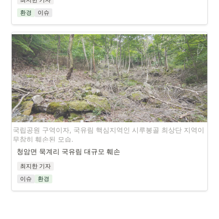
세계적으로도 귀한 손님이 갈사만을 찾았다. 지방선거 이후 갈사
환경
이슈
만의 미래는 어떻게 그려질지, 당근부리가 다시 찾을 수 있을지 
의문이다. (사진 제공 : 구례 정정환, 생태전문가
개발인가, 살아 있는 갯벌의 보전인가
갈사만에 검은머리물떼새 5마리가 찾아왔다. 검은 머리와 흰 배, 붉은 부리
국립공원 구역이자, 국유림 핵심지역인 시루봉골 최상단 지역이 
와 다리가 선명한 이 새는 ‘당근부리’로도 불린다. 검은머리물떼새는 천연기
무참히 훼손된 모습.
념물이자 멸종위기 야생생물 Ⅱ급으로 지정되어 보호받는 귀한 새다. 영어 이
름은 ‘Oyster-catcher’로, 말 그대로 굴을 잘 까먹는 새로 알려져 있다.
청암면 묵계리 국유림 대규모 훼손
최지한 기자
이번에 섬진강 하구 인근 갈사만에서 관찰된 검은머리물떼새도 갯벌에서 먹
이슈
환경
이를 찾는 모습이 확인됐다. 이는 갈사만과 섬진강 하구가 아직 살아 있다는 
뜻이다. 검은머리물떼새는 남해안 일대에서도 번식하는 종이어서, 이번에 
관찰된 개체들이 섬진강 하구 주변에서 번식할 가능성도 조심스럽게 살펴볼 
필요가 있다.