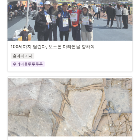
100세까지 달린다, 보스톤 마라톤을 향하여
홍마리 기자
우리마을두루두루
지난 4월 ‘제22회 윤봉길 예산 전국 마라톤 대회’에 ‘식물식평화
세상’ 회원과 함께 참가후 기념 촬영. 오른쪽에서 두번째가 이수
삼 씨.