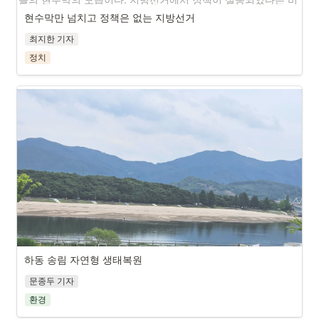
판은 둘째치고, 지정게시대가 아닌 곳에도 현수막을걸 수 있어 
현수막만 넘치고 정책은 없는 지방선거
도시 미관을 해치는 정치인들의 특권을 박탈해야 한다.
최지한 기자
정치
하동 송림 자연형 생태복원
문종두 기자
환경