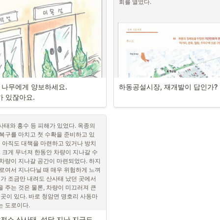
지기 시작했다. 2020년 한 달이 넘게
회를 열었다.
렸을 때, 사라호 태풍을 본 다음, 두 번
병률 증가, 잘못된 계산으로 인한 천문학
나 팽나무가 한동안 물에 잠겼고, 본
’에서는 지역사회의 다양한 필요에 부응
요.
정적 효과도 무시할 수 없다. 만일 한 
작했다. 매년 수백 억 원의 예산을 들여 
 만들어지고 참여자의 민주적 의사결정
면 네 건강(목숨)을 희생하라.’고 하면 
심는 등 조경 사업을 시행하는 하동군. 
이익의 극대화보다는 사회적 가치를 실현
며 달려들겠는가? 하물며 자손 대대로 살아
든 ‘천연’의 정원을 돌보는 일이 시급하다
향한다. 사회적 경제는 다양한 동기를 가
아주신 수해봉사자 여러분 진심으로 감
을 희생시켜 관광호텔, 사우나, 찜질방, 
사이의 각양각색의 연대와 제휴를 바탕으
면, 일부 사업가 이외에 그 누가 ‘좋
한 경제활동이 이루어진다는 점에서 ‘백
고 있는 허선옥이라고 합니다. 저는 죽
? 물론 이런 대형 사업에는 다른 변수들
최지한 기자
 있을 것이다.
분께 감사하다는 인사를 하고 싶습니다. 
의 경우와는 달리, 행정가, 정치가, 금융
동을 포기를 하려고 생각하고 있었습니
시행사 등 다양한 이해관계자들이 일종의 
서 3주를 오셔서 10cm나 되는 흙을 
 나무에게 양보하세요.

하동공설시장, 재개발이 답인가?
이익을 나누려 하기 때문이다. 그렇게 되
를 심었습니다. 저는요, ‘이런 분들이 
 들어가고, 현지 주민들이나 자연 생태
가 있잖아요.
?’ 생각을 합니다. 한분 한분께 큰절이라
서 배제된다. 물론 일부 주민들은 작은 
무 고맙고 감사합니다. 신발을 벗고 맨발
 일자리를 얻어 푼돈도 번다. 
자루에 집어넣고 한 자루가 되면 밖으로 
사태와 홍수 등 피해가 있었다. 옥종의 
런 고된 일을 할까요. 아무리 생각해도 나
복구를 마치고 첫 수확을 준비하고 있
등도 생긴다. 갈수록 공동체는 해체되고 
. 누구나 ‘봉사하시는 분은 봉사자일 뿐
은 아직도 대책을 마련하고 있거나 방치
위기로 된다. 그러나 막상 개발 뒤 사업
하동공설시장 재개발 사업 조감도
지만 입장을 바꾸어 보면 과연 나는 그렇
 크게 무너져 한동안 차량이 지나갈 수 
 지역은 황폐화하고 주민들은 더 이상 
두 철거하고 새로 짓는다. [사진출
을 해 봅니다. 정말 고맙고 감사합니다. 
차량이 지나갈 공간이 마련되었다. 하지
 정겹게 살기 어렵다. 그렇게 수십 년 
.
로여서 지나다닐 때 매우 위험하게 느껴
 더 나았어!’ 후회하지만, 이미 때는 늦
대세를 따르기 위해 재개발? 근거는?
비가 조금만 내려도 산사태 났던 곳에서 
언

 주는 것은 물론, 차량이 미끄러져 큰 
나?
 곳이 있다. 바로 청암면 명호리 사동마
주민설명회는 “시장의 현대화라는 대세를
는 도로이다.
와 경기 침체를 극복하기 위해” 재개
피엔스’ 즉, 지혜로운 인간이라 하지만, 
의 인사말로 시작되었다. 이어진 담당
서 인간은 대체로 ‘계산 속’이다. 그래
전소 산사태, 석달 지난 지금도 