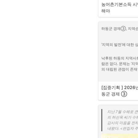
하동 행정은 기회
농어촌기본소득 시범
해야
농식품부는 9월 17일에
균형발전을 도모하기 
하동군 경제③, 지역
진한다고 밝혔다. 인구
으로 9월 29일부터 1
군이 응했다. 경남은 거
‘지역의 발전’에 대한 
조차 하지 않았다. 10
를 통해 “재정확보가 
낙후된 하동의 지역사회
범사업에 참여하지 않았
람은 없다. 문제는 ‘지
확대가 이루어지면 사업
의 대립된 관점이 존재
밝혔다. 이러한 하동군
을 안 주면 전액 군예
히며 시범사업에 응모하
 ‘전통적 관점’에서는 ‘GDP의 양적인 성장, 재화와 서비스의 단
[집중기획 ] 2026
극적인 대응과 대비된
순 증가’를 지역발전의
동군 경제 ③
‘외부로부터의 자금 유
는다. 하동군이 지난 
이다. 그러나 이 방식은
지난 7월 수해로 
단에 체결된 투자양해각서(
충남 청양, 공사 
의 허선옥 씨가 수
자된 돈은 25억 원(0
며 시범사업에 적
감사의 마음을 전하
적으로 파탄이 난 방식
내왔다. <편집자 주