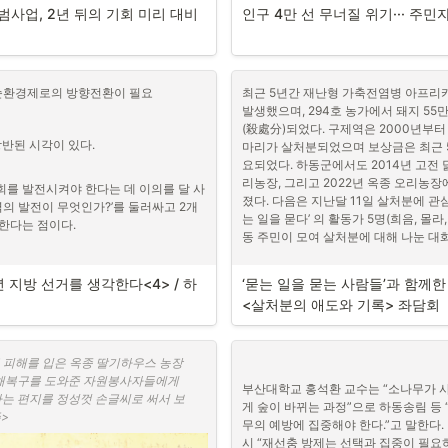
조차 외면
경우 향후 60년간 인구는 절반으로 줄 
사업, 2년 뒤의 기회 미리 대비
인구 4만 선 무너질 위기··· 주
도권 집중 현상을 해결하지 않고서는 미
집중된 인구를 분산시켜야 한다. 그 
현이 최우선 과제로 제시되고 있다.
 농어촌 소멸 위기를 극복하고 지역 간 
위한 방안으로 기본소득 시범사업을 추
순환경제로의 방향전환이 필요
최근 5년간 재난형 가축전염병 아프리카
감소지역으로 지정된 69개의 군을 대상
읍면자치 통해 삶의 질 개선해야

발생했으며, 294호 농가에서 돼지 55만
0월 13일까지 신청을 받았고 총 49개의 
(殺處分)되었다. 구제역은 2000년부터 2
창, 남해, 함양이 참여했다. 하동은 신청
상반된 시각이 있다.
마리가 살처분되었으며 보상금은 최근 5
공익법률센터 농본의 하승수 대표는 “면
월 20일에 농축산과 최은숙 과장은 SNS
요되었다. 하동군에서도 2014년 고전 닭
책을 세우지 않고 수도권 일극 집중 해
어려워 부채행정 발생 가능성이 높아” 시
리농장, 그리고 2022년 옥종 오리농
심을 제대로 파악하지 못한 것”이라고 
를 발전시켜야 한다는 데 이의를 달 사
다고 밝히며, “향후 정부 재원 지원의 
졌다. 다음은 지난달 11일 살처분에 관
기의 해법은 면 자치를 보장하는 것에서
역의 발전이 무엇인가?’를 둘러싸고 2개
에 적극적으로 참여하겠다.” 고 입장을 
는 일을 묻다’ 의 활동가 5명(희음, 몰라,
장한다. 면 지역의 인구가 더 이상 유출
한다는 점이다. 
의 소극적인 대응은 “만약 충남도가 돈
동 주민이 모여 살처분에 대해 나눈 대화
를 유입하려면 생활여건을 개선해나가야
산으로 이 사업을 실시할 예정“이라고 밝
의 사정을 잘 아는 주민들이 대책을 세우
고 결국 선정까지 된 충남 청양군의 적
자치를 보장해야 한다는 것이다.

년 지방 선거를 생각한다<4> / 하
‘묻는 일을 묻는 사람들’과 함께한

다.
10월 11일 <살처분의 애도와 기
 주요 지표로 삼는다. 발전 전략으로는 
<살처분의 애도와 기록> 좌담회
입이나 대기업 유치’를 주요 방법으로 꼽
공익법률센터 농본의 하승수 대표
수십 년간 취하고 있는 방식이 바로 이것
아가는 읍면자치 설명회’를 하고 있
 지난 2013~24년 사이에 갈사·대송산
•
강수돌
: 살처분이나 대량축산 문제
큰 피해를 입은 옥종 딸기하우스 농장
상의 사람과 강의장소만 준비되면
MOU) 25조 8,362억 원 중 실제 투
지 않게 되는 현상에 대한 지적에
중단 및 보조금 지급 중단 각오하
해복구를 도와준 자원봉사자들에게 
가 읍면자치 이야기를 풀어놓는다
.0097%)에 불과하다는 점에서 이미 실체
이 더욱 분발, 보이지 않는 걸 보
부산대학교 홍석환 교수는 “소나무가 
극 대응
는 편지를 정성껏 손글씨로 써서 보
이다.
할 예정이며 신청 및 문의는 010-7
다. 기존 교육, 언론 외에 학교 밖 
게 숲이 바뀌는 과정”으로 하동송림 등 
>
된다.
민언론 운동과 대량축산에 맞서기
무의 예방에 집중해야 한다.”고 말한다
강 관련 장기적 추적 조사가 필요하
시 “재선충 방제는 선택과 집중이 필요하