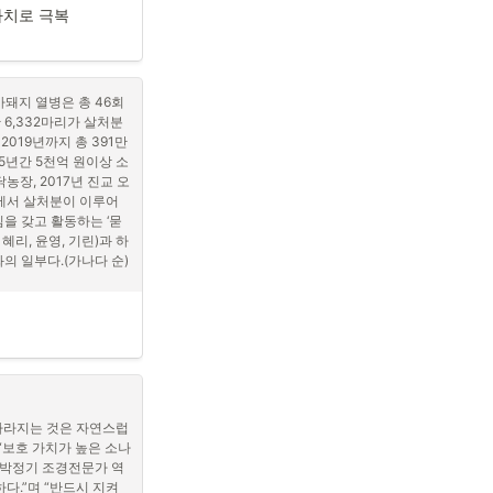
것이라고 예측했다. 수
민자치로 극복
래가 없다. 수도권에 
해결책으로 읍면자치의 실
돼지 열병은 총 46회 
 6,332마리가 살처분
019년까지 총 391만 
년간 5천억 원이상 소
 지역 인구에 대한 대
농장, 2017년 진교 오
소를 거론하는 것은 핵
장에서 살처분이 이루어
지적한다. 그는 “지역위
심을 갖고 활동하는 ‘묻
 출발해야 한다.”고 주
 혜리, 윤영, 기린)과 하
되지 않도록 하고 인구
의 일부다.(가나다 순)
 하며, 이를 위해 지역
고 실행할 수 있도록 
록> 좌담회
가 하동을 찾아 ‘찾
는 모습. 10명 이
 관련, 갈수록 잘 보이
 전국 어디든 찾아
 공감했고 교육과 언론
. 올해 말까지 진행
이게 하는 노력이 중요하
사라지는 것은 자연스럽
904-0224로 하면 
교육도, SNS를 통한 시
“보호 가치가 높은 소나
 위해 제도적 규제와 건
. 박정기 조경전문가 역
다. 예를 들어 축산업 
다.”며 “반드시 지켜