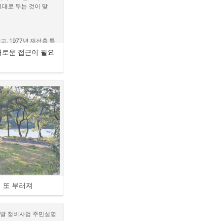
수록 질병 위험이 많은
그대로 두는 것이 맞
그룹의 건강 상태 변화
 군청에서 세우다 보
해 발표하면 사람들이 스
오기 쉽다. 이런 하향
, 1977년 재선충 특
성 사업, 일회성 사업
패했다. 결국 1997년 
 되지 않는 경우가 많
 새로운 접근이 필요
녀온 동물권 운동가 5분
나무만 방제하기로 했
자치의 중요성을 거듭 강
찾아왔다. 하얀 소독제
제의 한계를 인정한 것이
나간 자리의 싸늘한 기운
. 직접 보이지 않아 더
하고, 
올리게 하는 그런 영상
 문제뿐만 아니라 사
었는데 기존의 ‘훈증처
분 이주노동자) 등 문제
를 ‘모두 베어 태우
제 해결이 가장 빠르겠
인정한 것인데, 훈증처
 것 또한 살처분을 축
 않고, 효과가 확인되지
은 예산을 들여 임업 관
것이다.
지 또 부러져
 앞)의 큰 가지가 부
로드 조성사업 당시 팽나
치한 뒤부터 시들시들해
개발 정비사업 주민설명