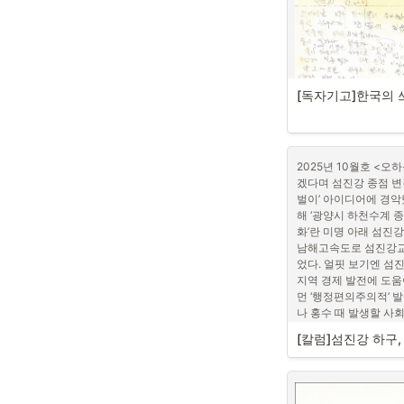
‘대안적 관점’에서는 
는 재화와 서비스의 다양
인구가 3만 명 이하로
발전의 지표로 삼는다.
물 공사를 늦추고 각종
조직과 그들의 네트워크
사업을 신청했다. 소멸
는 방식을 취한다. 아
박함이 느껴진다. 조만
위해 신중히 검토하고 
보는 하동군의 절박함도
[독자기고]한국의 
립, 환경 개선, 특정
금의 활용이 인구 증대
증폭되고 있는 지금, 
어촌기본소득에 대해 
지역순환경제는 어떻게
2025년 10월호 <오
범사업을 신청조차 하지
겠다며 섬진강 종점 변
우리나라에서 관련 법에
벌이’ 아이디어에 경악
어느 날 비가 장대같이
직으로는 자활기업, 사
해 ‘광양시 하천수계 종
있습니다. 강물만 바라
다. 사회적 경제 조직
화’란 미명 아래 섬진
시간은 2시 정도, 거의
9월 24일 의회 
도 창출한다.” 는 특징
남해고속도로 섬진강교
물이 들어 왔어요. 배고
기본소득시범사업 도
성원과 지역사회의 필요
었다. 얼핏 보기엔 섬
2~3분, 하우스 안으로
‘이윤 실현을 통해 지속
하고 있는 모습
지역 경제 발전에 도움
슨 일이야? 제가 중얼거
이에서 적절한 균형을
먼 ‘행정편의주의적’ 
었어요. 컴퓨터 하나 
나 홍수 때 발생할 사
다. 방에서 곡식들이 
우선 ‘경제적 측면’에
이 천정까지 메우더니
[칼럼]섬진강 하구
와 서비스의 생산 및 판
요. 조금 높은 곳에선 
이미 우리는 포스코 광
자유, 구성원들의 민주
그 말은 들리지 않고 
리고 하동발전소 건설
노동자 고용 등을 통해
슴까지 들어오니 ‘아, 
들의 삶에 미치는 부정적
서 보니 하우스 꼭대기
과 소득 증대라는 긍정적