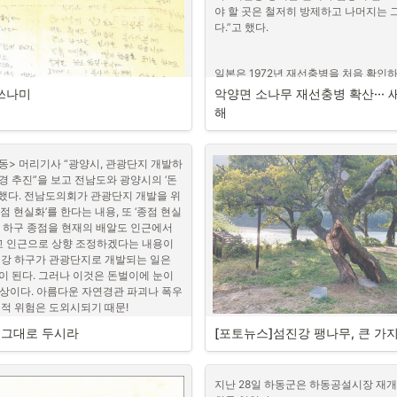
‘지역민의 다양한 필요와 욕구를 충족시키
사료나 동물 건강이 좋지 않아 갈
야 할 곳은 철저히 방제하고 나머지는 
화’, 즉 ‘지역순환경제의 성장’을 지역
 줄어 비상이 걸린 충남 청양군은 공공건
데, 채식 위주 그룹과 육식 위주 
다.”고 했다.
하승수 대표는 “지자체마다 발전계획을
 발전 전략으로는 ‘다양한 사회적 경제 
 보조금 지급을 중단하기로 하면서 시범
(피부병, 혈압, 치매 등)를 추적
니, 주민들도 모르는 서류상의 계획이 나
를 통해 지역민의 삶의 질을 향상’시키
 위기에서 벗어나고자 하는 청양군의 절
스로 변할 것이라 생각한다.
식의 사업들

직은 낯선 길이지만 하동지역의 발전을 
간 인구 4만 선이 무너질 것이라고 내다
일본은 1972년 재선충병을 처음 확인하고
은 관행적으로 이뤄지는 개발사업, 선심
실천해 볼 필요가 있는 방식이다.
 이에 못지 않을 것이다. 공공건물 건
별법을 만들며 100% 막겠다고 했으나 실
들이 많으며, 지역에 장기적으로 도움이
쓰나미
악양면 소나무 재선충병 확산···
•
 연령층에 제한된 지원 등 지역소멸대응기
곽선희
: 살처분 현장의 농장을 다
특별법을 폐지하고, 문화재 등 중요 소
다. 자치권 회복이 필수다.”라며 읍·면
해
 효과를 거둘 수 있을 것인지 의구심이 
이 촬영한 영상을 가지고 하동을 
다. 임업선진국 일본에서도 재선충 방
조한다.

주민 모두에게 직접 혜택으로 돌아갈 농
가 뿌려진 텅 빈 축사, 죽음이 지
다.
하동군 행정이 소극적으로 대응하여 시
과 학살이 임박한 동물들의 비명들
 움직일까?
면민이 직접 지역 중장기 발전계획 수립
하동> 머리기사 “광양시, 관광단지 개발하
 않은 것은 큰 문제다.
욱더 폭력과 죽음의 두려움을 떠 
경 추진”을 보고 전남도와 광양시의 ‘돈
들이었다. 현재의 축산업은 살처분
 의해 규정된 대표적인 사회적 경제 조
했다. 전남도의회가 관광단지 개발을 위
최근 산림청은 재선충 방제 방법을 바꾸
육, 도축, 생태계농장 근로자(대부
 쏟아졌습니다. 우린 하우스가 강 옆에 
회적 기업, 협동조합, 마을기업 등이 있
점 현실화’를 한다는 내용, 또 ‘종점 현실
리’가 아닌 재선충이 나타난 곳의 소나무
점들이 산적해 있다. 구조적인 문
보았습니다. 물이 얼마나 찼을까? 그때 
은 “사회적 가치도 창출하고 경제적 가치
강 하구 종점을 현재의 배알도 인근에서 
기’이다. 결국 훈증처리가 실패했음을 
지만 작은 실천으로 육식을 줄이는
 하천에 80프로 물이 있을 때 하우스로 
본회의장에서 김혜수 의원이 농어촌 
을 가지고 있다. 사회적 경제 조직은 ‘구
 인근으로 상향 조정하겠다는 내용이
리의 실패가 무엇 때문인지 따져보지도
소하는 한 방법이 될 거라 본다.
파 뭘 좀 먹자 하는 순간이었어요. 약 
입을 촉구하는 5분 자유발언을 
와 욕구에 부응한다.’는 사회적 목적과 
진강 하구가 관광단지로 개발되는 일은 
도 않은 모두 베어 태우기에 또 다시 많
 물이 차기 시작했어요. 어머나! 이게 무
 가능성을 담보한다.’ 는 경제적 목적 사
이 된다. 그러나 이것은 돈벌이에 눈이 
련 이해관계자의 ‘돈줄’을 만들겠다는 
리는 말은 “어떡해! 어떡해!”하는 말이
 유지하며 지역사회의 발전에 기여한다.
발상이다. 아름다운 자연경관 파괴나 폭우
들고 있었지만 그땐 정신이 나갔나 봅니
회적 위험은 도외시되기 때문!
떠밀려 나오고 신발이 둥둥, 하우스를 물
서는 지역민의 실질적 요구에 기반한 재화
 앞집 모종밭으로 물살이 밀려 들어갔어
, 그대로 두시라
[포토뉴스]섬진강 팽나무, 큰 가
매, 높은 수준의 자율성, 참여와 탈퇴의 
이장님이 “빨리 나오라.”고 소리쳤어요. 
양 제철소나 하동 갈사만 산업단지, 그
최근 섬진강 팽나무(악양면 평사리주유소
적이고 실질적인 재정적 결정, 안정적인 
떠나가는 살림살이만 바라볼 뿐. 물이 가
을 통해 경제개발이 자연 생태계나 주민
러졌다. 하동군의 섬진강 100리 테마
 수익을 창출한다.
이제 나가야 하는구나.’ 싶어졌어요. 나와
 영향을 잘 안다. 물론, 새 일자리 창출
무 주변을 파내고 시멘트 구조물을 설
지난 28일 하동군은 하동공설시장 재
까지 물이 차 있었고 들판이 바다

 효과도 있지만, 바로 그로 인해 자연 