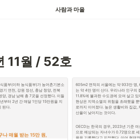
기자의눈
사람과 마을
 11월 / 52호
산식품부(이하 농식품부)가 농어촌기본소
605m2 면적의 서울에는 약 933만 명,
기 연천, 강원 정선, 충남 청양, 전북 
는 약 4만 명이 산다. 우리나라 인구의 
영양, 경남 남해 총 7곳을 선정했다. 이들 
11.8%에 불과한 수도권에 모여 살고 있
년부터 2년 간 매달 1인당 15만원을 지
현상은 지역소멸의 위험을 초래했을 뿐
 된다.
로까지 이어졌다. 높은 생활비와 집값, 
산율이 낮아지는 것이다.

OECD는 한국의 경우, 2023년 기준 여
으로 예상되는 자녀수가 0.72명으로 
 매월 받는 15만 원,

율을 기록했다고 지적했다. 이어 현재와