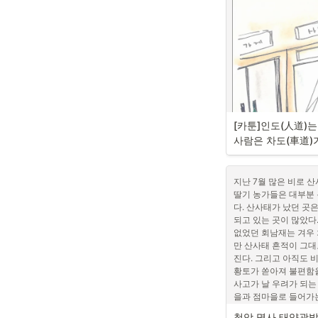
처럼 보였어요. 아주 어
파괴나 암 발생 등 유
다음으로 ‘사회적 측면
째 물난리인 것 같았어
적 매몰비용 발생이란 부
하여 시민들의 주도로
개인에게 ‘수억 원 벌려
에 따라 운영되며, ‘
어느 누가 ‘좋소!’라
하는 경제활동’ 을 지
옥종면 종화마을을 찾
야 할 이 아름다운 강산
진 서로 다른 시민들 
사드

유흥주점 등을 만들려 하
로 지역민의 삶에 밀착
립니다. 종화마을에 살
다!’라며 환호하겠는가
화제방의 경제’라 할 수
어도 잊지 못할 봉사자
이 붙는다. 그것은 개인
진흙 때문에 딸기 한 
인, 법률가, 투자자, 
다. 그러나 봉사자분들께
[카툰]인도(人道)는
동맹체를 형성, 개발 
말끔히 치워주셔서 딸기
면 사업 구상은 밀실로
사람은 차도(車道)
과연 몇 분이나 계실까
계는 주요 의사 결정에
도 하고 싶습니다. 너
이권사업 기회가 생기고
로 기어다니면서 흙을 
지난 7월 많은 비로 산
보내고, 어느 누가 이
딸기 농가들은 대부분 
그 와중에 주민 간 갈
는 행운아인 것 같아요
다. 산사태가 났던 곳
자기 이익만 챙기는 분
이다.’ 생각을 하시겠
되고 있는 곳이 많았다.
이 제대로 되지 않으면
게 할 수가 있을까 생각
없었던 회남재는 겨우 
이웃이나 자연과 더불어
꼭 한번 뵙고 싶습니다
만 산사태 흔적이 그대
지나면, ‘차라리 옛날이
진다. 그리고 아직도 
다. 이런 교훈을 우리는 
황토가 쏟아져 불편함을
제까지 되풀이해야 하
하선옥
사고가 날 우려가 되는
을과 점마을로 들어가
흔히 현대인을 ‘호모 사
오늘날 자본주의 사회에
청암 명사 태양광발