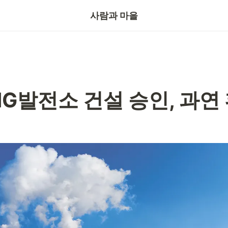
기자의눈
사람과 마을
G발전소 건설 승인, 과연 