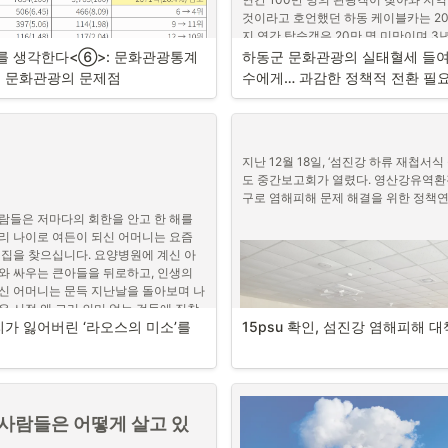
것이라고 호언했던 하동 케이블카는 20
지 연간 탑승객은 20만 명 미만이며 3
원, 초기 투자비용까지 감안하면 적자는 
거를 생각한다<⑥>: 문화관광통계
하동군 문화관광의 실태혈세 들여
광객들은 관광버스를 타고 와 케이블카만
군 문화관광의 문제점
수에게… 과감한 정책적 전환 필
케이블카 회사의 고용인원은 28명, 이 
과하다. 600억 민간투자로 지어진 케
카의 사유재산이다. 그런데 하동군은 
해 도로 등 기반시설을 닦아주고, 인근
한다며 ‘금오산 하늘길 조성사업’의 명
지난 12월 18일, ‘섬진강 하류 재첩서식
78억(국비39억, 도비11억 7천, 군비 2
도 중간보고회가 열렸다. 영산강유역환
주었다. 또한 케이블카 상부 정류장 건설
구로 염해피해 문제 해결을 위한 정책
을 들여 조성했던 해맞이공원 일대를 9
람들은 저마다의 회한을 안고 한 해를 
에게 팔았다. (2020.6.11 의회행정사
리 나이로 여든이 되신 어머니는 요즘 
 집을 찾으십니다. 요양병원에 계신 아
중은 증가하고 있다
와 싸우는 큰아들을 뒤로하고, 인생의 
신 어머니는 문득 지난날을 돌아보며 나
은 시절 왜 그리 의미 없는 것들에 집착
 열린 ‘2025년 하동군 관광 포럼 및 팸
또다시 민자유치, 18홀 골프장
가 잃어버린 ‘라오스의 미소’를 
15psu 확인, 섬진강 염해피해 
위 사람들에게 상처를 주었는지 모르겠노
군이 매력적인 관광도시로 도약할 수 있
성사업
 발굴”하고 추진하겠다고 밝혔다. 이 
는 하동군 관광예산의 변화에도 반영되
한 개인의 이야기가 아닐 것입니다. 누
현하기 위해 긴 인생길을 달려옵니다. 
실익을 거두지 못하는 민자유치 대규모
사람들은 어떻게 살고 있
 때로는 높은 신분이 유일한 목표였던 
반성과 면밀한 분석 없이 하동군 행정은