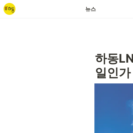
갈사산단/대송산단
뉴스
하동LN
일인가