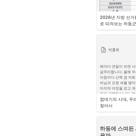
2026년 지방 선
로 따져보는 하동
박홍희
출처: 하동군청
해마다 연말이 되면 사
갈무리합니다. 올해 우
아침마다 산책 겸 저희
문화관광 예산 비
버님과 오랜 세월 병마
마지막 여정을 걷고 계
직이 고백하십니다. 젊
하승철 군수는 지난 3월
껍데기의 시대, 우리
하고, 그 집착으로 주
투어’ 행사에서 “하동
라고 말입니다.
찾아서
도록 다양한 관광산업을
같은 지자체장의 의지
고 있다. 
어머니의 후회는 비단 
구나 저마다의 꿈을 실
하동에 스며든 
때로는 돈이 전부였고,
을까