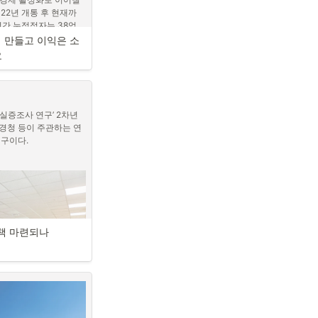
22년 개통 후 현재까
년간 누적적자는 38억 
76억 원에 달한다. 관
 만들고 이익은 소
 타고 가버렸고 현재 
요
중 지역민은 17명에 불
이블카는 (주)하동케이블
케이블카를 유치하기 위
 관광자원과 연계하게 
목으로 스카이워크 등을 
 실증조사 연구’ 2차년
7억 3천)을 들여 조성해
경청 등이 주관하는 연
을 위해 3억 8천만 원
연구이다.
600만 원에 민간업자
무감사 회의록) 
 해양관광단지 조
대책 마련되나
 관광개발사업에 대한 
 또다시 같은 실수를 