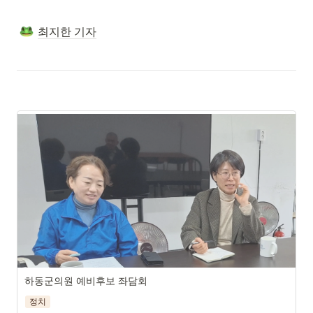
최지한 기자
하동 시민사회를 대표하는 2명의 활동가가 이번 지방선거에 출
하동군의원 예비후보 좌담회
마를 선언해, 하동군 정가에 새로운 변화의 바람이 불어올지 주
정치
목된다. 왼쪽부터 ‘다 선거구에 출마한 전미경 씨, ‘가 선거구’에 