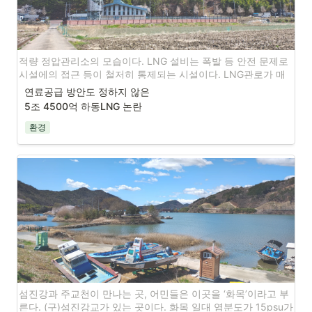
‘15M운동’은 스페인 전역에 걸쳐 650~800만 명에 달하는 시민이 참여할 
정도로 높은 열기를 띠었다. 이후 시민들은 전국 곳곳에 지역별 모임을 만들
어 주거와 실업, 환경문제 해결, 부패척결, 정치개혁을 위한 다양한 요구를 
쏟아냈다.
적량 정압관리소의 모습이다. LNG 설비는 폭발 등 안전 문제로 
시설에의 접근 등이 철저히 통제되는 시설이다. LNG관로가 매
‘15M운동’은 진짜 민주주의와 진정한 사회변화를 요구했고, 이 틀 속에서 다
설될 주변 지역 마을과 주민에 대한 안전 평가가 중요한 이유이
연료공급 방안도 정하지 않은

양한 시민·사회운동, 풀뿌리 지역네트워크와 활동가들, 진보적인 군소 정당
다.
들이 서로의 자율성을 인정하면서도 기득권층이 장악해온 사회를 해체하고 
5조 4500억 하동LNG 논란
재건하는 실험들을 진행했다. 전국 정당인 ‘포데모스’와 지역의 선거연합 정
환경
당인 ‘아오라 마드리드’, ‘바르셀로나 엔 코무’ 등은 이러한 배경에서 태어났
다.
‘아오라 마드리드’, ‘바르셀로나 엔 코무’
‘포데모스’ 등의 정치실험은 기성정당이 독점해온 정치인의 후보지명권을 
시민들과 공유하고 정치인의 특권을 포기하게 했으며, 진짜 민주주의를 내
부에서부터 실현하기 위해 플랫폼을 만들어 시민들을 폭넓게 참여시켰다. 
섬진강과 주교천이 만나는 곳, 어민들은 이곳을 ‘화목’이라고 부
‘포데모스’는 창당한 지 1년 만인 2015년 총선에서 21%의 득표율로 제3당
른다. (구)섬진강교가 있는 곳이다. 화목 일대 염분도가 15psu가 
이 되었으며 ‘아오라 마드리드’와 ‘바르셀로나 엔 코무’는 2015년 지방선거