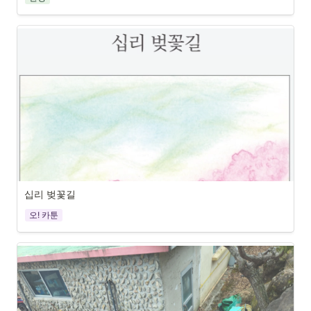
참 궁금했다. 북천천을 오르내리며 살폈지만 종적이 없었다. 그러더니 2월 
중순 어느 날 오후, 다섯 마리가 발견되었다. 이틀 뒤 이들마저도 완전히 사
라졌다. 도무지 알 수 없는 이유로 사라진 올 겨울 철새들은 어디로 갔을까, 
며칠을 두고 화두처럼 마음에 똬리가 되었다.
직전천은 원래 작은 내였다. 그러다 2003년 태풍 매미의 영향과 기찻길과 
국도 2호선이 선로를 바꾸면서 지금의 모습이 되었다. 하지만 작년에는 청
둥오리 수십 마리가 떼지어 날아오르는 모습이 보기에도 좋았다. 철새가 사
라진 지금의 북천천, 직전천은 너무도 고요하고 적막하다. 
왜 철새들은 둥지를 틀지 못하고 날아갔을까? 처음에는 수달 때문인가 했다
가 순간 ‘기후 위기’란 단어가 떠올랐다. 단언할 수 없지만 그들의 생태계가 
심각히 훼손된 것은 아닐까? 만약에 그렇다면 이 상황을 빨리 파악하고 대
처해야 할 절체절명의 시점이라고 생각하고 시급한 해결방안 모색에 돌입
십리 벚꽃길
해야 할 것이다.
오! 카툰
물 맑고 갈대 무성한 직전천은 정녕 아름다운가? 지속가능성만 따지는 인간
들의 경제 논리 앞에 철새들은 생존가능성을 묻고 있다. 더 이상의 보금자리
는 없는가 하고.
문종두 기자