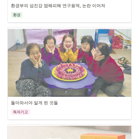
유지되어야 핵심 서식지인 신비-목도 구간에 재첩이 안정적으로 
에서 승리하여 마드리드시와 바르셀로나시의 시장을 탄생시켰다.
환경부의 섬진강 염해피해 연구용역, 논란 이어져
서식할 수 있다. 재첩이 안정적으로 서식한다는 것은 섬진강 생
환경
태계가 살아있음을 의미한다.
돌아와서야 알게 된 것들
독자기고
악양 하중대 마을 할머니들과 서선희 씨(가운데)