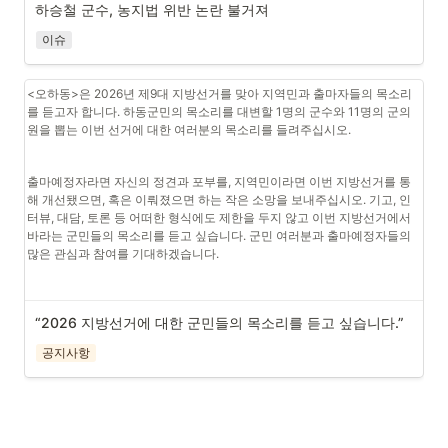
우 좋은 곳으로 최근 진입로 확장 공사가 이루어졌다.
하승철 군수, 농지법 위반 논란 불거져
230~300mm), 원형의 석조물은 R1500×850mm (두께 200mm, 깊이 
170mm)에 이르는 대형 수조 형태의 유물이다.  (아래 사진)
이슈
<오하동>은 2026년 제9대 지방선거를 맞아 지역민과 출마자들의 목소리
를 듣고자 합니다. 하동군민의 목소리를 대변할 1명의 군수와 11명의 군의
원을 뽑는 이번 선거에 대한 여러분의 목소리를 들려주십시오. 
출마예정자라면 자신의 정견과 포부를, 지역민이라면 이번 지방선거를 통
해 개선됐으면, 혹은 이뤄졌으면 하는 작은 소망을 보내주십시오. 기고, 인
터뷰, 대담, 토론 등 어떠한 형식에도 제한을 두지 않고 이번 지방선거에서 
바라는 군민들의 목소리를 듣고 싶습니다. 군민 여러분과 출마예정자들의 
많은 관심과 참여를 기대하겠습니다.
“2026 지방선거에 대한 군민들의 목소리를 듣고 싶습니다.” 
공지사항
1450×2300×1000mm (깊이 650mm, 두께 230~300mm)