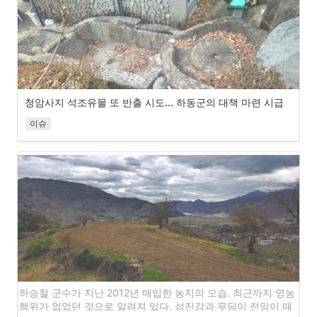
청암사지 석조유물 또 반출 시도... 하동군의 대책 마련 시급
이슈
청암사지 석조 유물의 모습. 그 규모가 유래를 찾아보기 힘들 정
도로 매우 커서 과거 청암사의 규모를 짐작하게 해준다. 석조 유
물의 반출도 문제지만, 제대로 된 발굴도 없었던 이곳에 얼마나 
많은 유물이 묻혀 있을지 아무도 모른다.
청암면 명호리 명사마을에 있는 청암사지 대형 석조유물의 반출 시도가 또
다시 확인되었다. 하동군의 무관심 아래, 지역의 소중한 문화유산이 제대로 
관리되지 못하고 있다는 지적이다. 문제가 된 석조유물은 총 3점이다. 
하승철 군수가 지난 2012년 매입한 농지의 모습. 최근까지 영농 
각각 가로·세로·높이 1450×2300×1000mm (깊이 650mm, 두께 
행위가 없었던 것으로 알려져 있다. 섬진강과 무딤이 전망이 매
230~300mm), 1700×3700×1000mm (깊이 700mm, 두께 