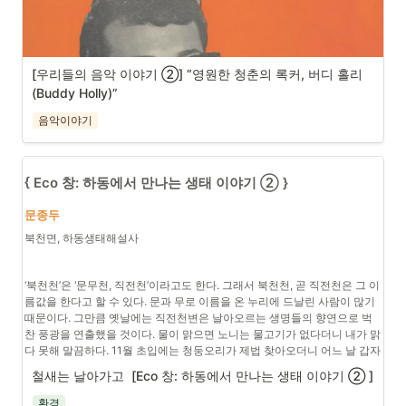
[우리들의 음악 이야기 ②] “영원한 청춘의 록커, 버디 홀리
(Buddy Holly)”
음악이야기
{ Eco 창: 하동에서 만나는 생태 이야기 ② }
문종두 
1959년 영국에서 출간된 버디 홀리의 EP(Extended Play) 앨범 
북천면, 하동생태해설사
자켓. 푸른 색의 No.1과 붉은 색의 No.2로 구성돼 있다.
‘북천천’은 ‘문무천, 직전천’이라고도 한다. 그래서 북천천, 곧 직전천은 그 이
름값을 한다고 할 수 있다. 문과 무로 이름을 온 누리에 드날린 사람이 많기 
때문이다. 그만큼 옛날에는 직전천변은 날아오르는 생명들의 향연으로 벅
찬 풍광을 연출했을 것이다. 물이 맑으면 노니는 물고기가 없다더니 내가 맑
다 못해 말끔하다. 11월 초입에는 청둥오리가 제법 찾아오더니 어느 날 갑자
기 자취를 감췄다.
철새는 날아가고  [Eco 창: 하동에서 만나는 생태 이야기 ② ]
환경