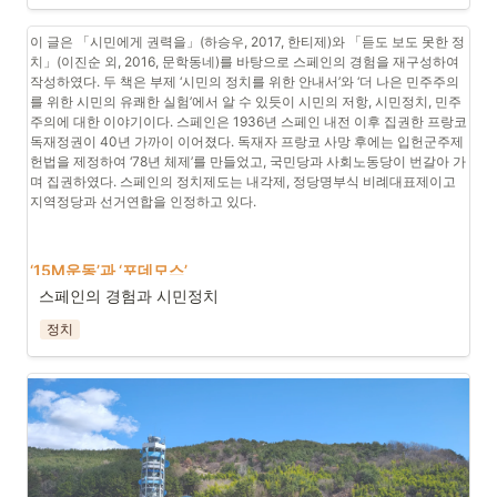
출마한 이순경 씨.
이 글은 「시민에게 권력을」(하승우, 2017, 한티제)와 「듣도 보도 못한 정
치」(이진순 외, 2016, 문학동네)를 바탕으로 스페인의 경험을 재구성하여 
작성하였다. 두 책은 부제 ‘시민의 정치를 위한 안내서’와 ‘더 나은 민주주의
를 위한 시민의 유쾌한 실험’에서 알 수 있듯이 시민의 저항, 시민정치, 민주
주의에 대한 이야기이다. 스페인은 1936년 스페인 내전 이후 집권한 프랑코 
독재정권이 40년 가까이 이어졌다. 독재자 프랑코 사망 후에는 입헌군주제 
헌법을 제정하여 ‘78년 체제’를 만들었고, 국민당과 사회노동당이 번갈아 가
며 집권하였다. 스페인의 정치제도는 내각제, 정당명부식 비례대표제이고 
지역정당과 선거연합을 인정하고 있다.
‘15M운동’과 ‘포데모스’
스페인의 경험과 시민정치
스페인의 정치변화는 바로 이 ‘78년 체제’에 대한 도전으로 시작되었다. ‘포
정치
데모스’의 등장 배경에는 ‘15M운동’이라는 중요한 사건이 있었다. 2011년 5
월 15일, 정부의 긴축정책과 높은 실업률, 기업의 구조조정, 은행의 주택 강
제압류 등에 분노한 스페인 시민들은 스스로를 ‘인디냐도스’(분노한 사람들)
라 부르며 시위를 벌였다. ‘15M운동’은 스페인의 권력을 양분해온 국민당과 
사회노동당에 맞서며 시민들의 집을 압류하던 은행과 유럽연합(EU)의 긴축
정책에도 저항했다. 