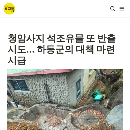
청암사지 석조유물 또 반출 
시도... 하동군의 대책 마련 
시급