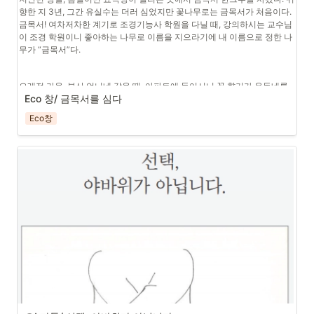
겁고 가슴 아픈 이야기들이 대부분이다. 99년 씨랜드 화재 참사로 숨진 소
향한 지 3년, 그간 유실수는 더러 심었지만 꽃나무로는 금목서가 처음이다. 
망유치원생 유족들의 이야기를 비롯, 춘천 산사태 참사, 대구 지하철 참사, 
금목서! 여차저차한 계기로 조경기능사 학원을 다닐 때, 강의하시는 교수님
세월호 참사까지. 저자는 대한민국에 트라우마로 남은 사건들의 유족들 목
이 조경 학원이니 좋아하는 나무로 이름을 지으라기에 내 이름으로 정한 나
소리에 귀를 기울인다. 그런데 놀랍게도 유족의 목소리를 기록하며 저자의 
무가 “금목서”다.
가슴에 남은 것은 ‘더 큰 사랑’이다. 가슴에 사무치는 슬픔이 어떻게 사랑으
로 승화될 수 있는지, 이 책을 통해 어렴풋이나마 들여다볼 수 있어 감사한 
마음이다. 
오래전 가을, 부산 언니네 갔을 때, 아파트에 들어서니 꽃 향기가 온동네를 
Eco 창/ 금목서를 심다
휘감고 있었는데 그 향기가 금목서의 꽃에서 나오는 것이었다. 잎사귀들에 
숨은 듯 노랗게 조랑조랑(크고 화려하지는 않지만) 꽃이 피면 어지간한 궂
Eco창
“하나의 이야기밖에 모른다면 하나의 삶밖에 살지 못한다. 다른 세계와 삶
은 냄새는 다 파묻히고, 오래되고 낡은 아파트 촌이 잘 차려입은 귀부인이 
이 가능함을 알기 위해 우리는 다른 이야기가 필요하다.”
홀연히 등장한 것처럼 우아하고 고급스러워진다. 금목서가 꽃을 피우면, 언
니는 그동안 소원했던 옛친구들에게 손편지도 쓰고 우정의 샘에서 추억을 
나 역시 책을 통해 다른 세계를 접하고, 다른 사람을 이해하려고 노력한다. 
길어 올린다길래, 공유한 추억거리가 많은 나도 가을이면 “금목서 꽃 폈
당신의 이야기는 무엇인지, 그 궁금함이 끝나지 않기를 바라는 마음으로 
어?”라고 소식을 묻고는 옛날의 어느 날로 돌아가기도 한다. 그 좋은 인연으
『삶의 발명』을 권한다.
로 나의 나무 이름은 금목서이며, 이렇게 마당 한가운데 떡하니 자리 잡았
다.
악양면 ‘이런책방’ 금요지기 정진이
이런책방
시절이 참 어수선하다. 내가 보는 이란의 유목민 유투버 운영자의 글이다. 
“전쟁은 뉴스가 아니다. 전쟁은 군인들이 강제로 쏘는 총알이며, 죽고 싶지 
정진이
않은 무고한 사람들의 죽음이며, 인간성이 죽어버린 통치자들의 권력 과시
이다. 전쟁은 뉴스가 아니라 쓰라리고 끔찍한 현실이다. 그래도 우리는 양과 
염소를 몰고 산골짜기의 목초를 찾아갈 것이며, 호두나무를 심고 도토리 열
매를 모아 먹을거리를 장만할 것이다. 평화롭고 사랑 속에서 살아가는 내일
을 위해서.” 그렇다. 굳이 스피노자의 말을 들먹일 필요도 없다. 내일 이 세상