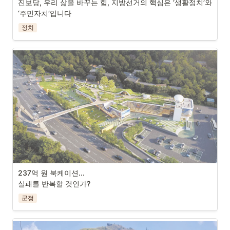
진보당, 우리 삶을 바꾸는 힘, 지방선거의 핵심은 ‘생활정치’와 
‘주민자치’입니다
정치
237억 원 북케이션...

하동군이 밝힌 북케이션 조감도. 평생학습관 건설비가 약 100억 
실패를 반복할 것인가?
원인데, 237억 원을 들여 리모텔링하는 북케이션은 어떤 모습일
지, 과연 기대효과를 달성할 수 있을지 의문이다
군정