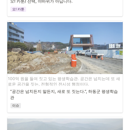
오! 카툰/ 선택, 야바위가 아닙니다.
이 문을 닫는다 해도 오늘 우리는 일상의 한 부분으로 나무도 심고 곡식도 
오! 카툰
가꾸어야 한다. 그리하여, 부디 유목민의 마을에 빨리 평화가 오기를... 가을
에는 내가 심은 금목서가 꽃을 피우기를..
권영현
100억 원을 들여 짓고 있는 평생학습관. 공간은 넘치는데 또 새
로운 공간을 짓는, 전형적인 전시성 행정이다.
“공간은 넘치든지 말든지, 새로 또 짓는다.”, 하동군 평생학습
관
이슈