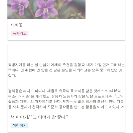
제비꽃
독자기고
책방지기를 하는 날 손님이 에세이 추천을 원할 때 내가 가장 먼저 고려하는 
기쁜 소식 머리에 이고
책이다. 영 취향에 안 맞을 것 같은 손님을 제외하고는 모두 좋아하셨던 것 
같다. 
뛰어오다가
다리쉼하려 들썩 주저앉는다
정혜윤은 라디오 피디다. 세월호 유족의 목소리를 담은 팟캐스트 <416의 
목소리> 시즌1을 제작했고, 쌍용차 노동자의 삶을 담은 르포르타주 『그의 
몰려오는 졸음 쫓으며
슬픔과 기쁨』의 저자이기도 하다. 저자는 세월호 참사와 조선인 전범 다큐 
등 사회 문제에 천착하며 꾸준히 창작물을 만드는 활동을 이어오고 있다. 저
뒤돌아보니
자는 서문에서 “『삶의 발명』은 창조의 에너지와 관계의 에너지가 균형 있
하품하며 몰래 뒤따라
책 이야기/ “그 이야기 참 좋다.”
게 만나 기쁘게 이 세계의 일부분이 되는 존재 방식을 찾고자 하는 이야기였
다.”고 밝힌다. 삶은 그저 살아내는 것이라고 생각했던 나에게 삶을 ‘발명’한
오는 그 봄
책이야기
다는 발상은 의아하게 다가왔다. 하지만 이 문장을 읽으며 내가 나름대로, 