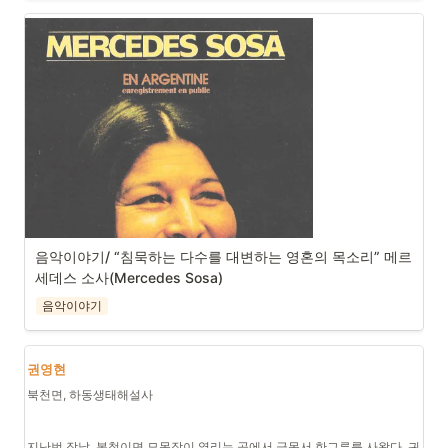
아니 아주 열심히 삶을 발명해왔다는 걸 깨달았다. 우리 모두는 어떤 이야기
그냥 
의 일부분이 되고 싶은지 끊임없이 찾고 탐구하면서 살고 있다. 
여기다
한자리 차지하고
이 책은 ‘앎의 발명, 사랑의 발명, 목소리의 발명, 관계의 발명, 경이로움의 
발명, 이야기의 발명’의 챕터(Chapter)로 이루어져 있다. 각 챕터는 따로 또 
하나의 흐름을 가지고 나아간다. 
‘앎의 발명’에서는 아주 중요한 ‘앎의 지도’라는 개념이 등장하는데, 친구가 
아마존을 방문했다가 알게 된 카리푸나족을 접하며 꺼낸 주제이다. 아마존
에 가기 전까지는 카리푸나족을 몰랐지만, 이제는 그들이 숲을 지키며 절멸
의 위기에서 부족을 지키기 위해 고군분투한다는 것을 안다. 저자의 앎의 지
도에, 인식의 지도에 아마존 카리푸나족이 그려지는 순간이다. 책을 읽으며 
스스로 앎의 지도를 곰곰이 생각해보거나, 한 번 그려보는 것도 재밌을 것 
음악이야기/ “침묵하는 다수를 대변하는 영혼의 목소리” 메르
같다. 
세데스 소사(Mercedes Sosa)
음악이야기
나는 이 책을 통해 조선인 전범 문제에 대해 새롭게 알았다. 일제 강점기를 
겪으며 피해자인 동시에 가해자가 될 수밖에 없었던 조선인 전범의 삶과, 후
세의 삶에 대해 저자는 집요하게 파고들며 기록한다. 모든 일에는 양면성이 
권영현
있고, 삶에는 옳고 그름으로 가름하기 힘든 문제들이 대부분이다. 우리는 이
런 일을 어떻게 접근하고 판단하고 의견을 가질 수 있을까? 
북천면, 하동생태해설사
각 챕터마다 저자가 관심을 기울이고 있는 여러 가지 사안들이 등장한다. 무
지난번 장날, 봄철이면 묘목장이 열리는 곳에서 금목서 한그루를 사왔다. 귀