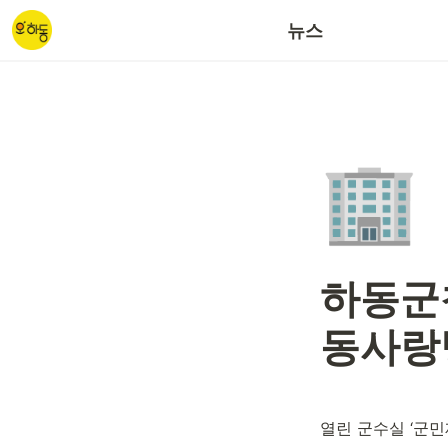
갈사산단/대송산단
뉴스
🏢
하동군
동사랑
열린 군수실 ‘군민