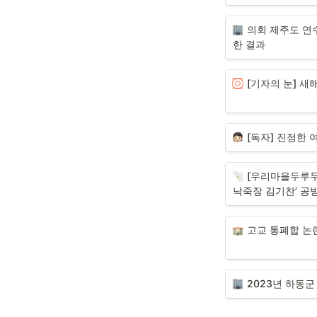
의회 제주도 연
한 결과
[기자의 눈] 새해
[독자] 진정한 
[우리마을두루두
낙죽장 김기찬’ 공
고교 통폐합 논란
2023년 하동군