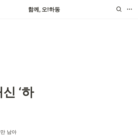
공지사항
함께, 오!하동
신 ‘하
일만 남아