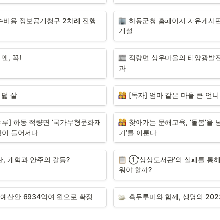
수비용 정보공개청구 2차례 진행
하동군청 홈페이지 자유게시판 
개설
엔, 꼭!
적량면 상우마을의 태양광발전
과
여덟 살
[독자] 엄마 같은 마을 큰 언니
루] 하동 적량면 ‘국가무형문화재 
찾아가는 문해교육, ‘돌봄’을 
방이 들어서다
기’를 이룬다
, 개혁과 안주의 갈등?
①‘상상도서관’의 실패를 통해
워야 할까? 
 예산안 6934억여 원으로 확정
흑두루미와 함께, 생명의 202