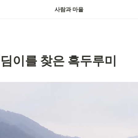
기자의눈
사람과 마을
무딤이를 찾은 흑두루미