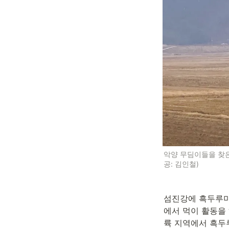
악양 무딤이들을 찾은
공: 김인철)
섬진강에 흑두루미
에서 먹이 활동을 
륙 지역에서 흑두