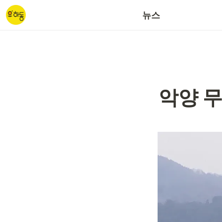
갈사산단/대송산단
뉴스
악양 