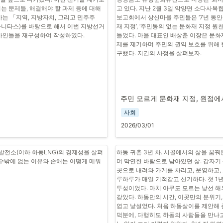
는 문제들, 해결해야 할 과제 등에 대해 
고 있다. 지난 2월 3일 악양면 소다사
사는 「지역, 지방자치, 그리고 민주주
보고회에서 상신마을 주민들은 ‘7년 동안
섬진강에 흑두루미가 날아왔다. 새전문가
 후마니타스)를 바탕으로 해서 이번 지방선거
재 지정’, ‘주민동의 없는 문화재 지정 원
사는 지난 2월 10일 악양 무딤이들에서
 사안들을 재구성하여 작성하였다.
들었다. 마을 대표인 배상춘 이장은 문화
미 3마리를 확인했다고 전했다. 섬진강 하
제를 제기하며 주민의 권익 보호를 위해 
내륙 지역에서 흑두루미가 관찰되는 일은
구했다. 저간의 사정을 살펴보자.
은 순천만에 흑두루미가 과도하게 몰리면
동을 위해 다른 지역을 찾다가 무딤이들에
있다. 이번 사례는 악양 무딤이들이 우리
새로운 월동지로 기능할 가능성을 보여준
다. 무딤이들을 어떻게 관리하느냐에 따
주민 모르게 문화재 지정, 원점
유도할 수 있다는 뜻이다. 또한 무딤이
사회
면, 산과 강, 들판과 마을이 어우러진 악
관찰 명소로 자리매김할 가능성도 있다.
2026/03/01
발전소(이하 하동LNG)의 경제성을 살펴
하동 귀촌 3년 차. 시골에서의 삶을 꿈꿔
구례에서 활동하는 새전문가 정정환 씨(
 수밖에 없는 이유와 손해는 어떻게 메워
며 막연한 바람으로 남아있던 삶. 갑자기
는 “2024년 1월 섬진강에 재두루미 약 
곳으로 내려와 가게를 차리고, 운영하고,
다.”며 “구례 문척교 아래 자갈밭에 잠시
루하루가 매일 기적같고 신기하다. 첫 1년
이동하는 과정에서 들른 것으로 보인다.”고
투성이었다. 마치 아무도 모르는 낯선 해
토지 오미리 들판이 있지만 마을과 가까워
같았다. 하동만의 시간, 이곳만의 분위기,
어려움이 있다. 반면 악양 무딤이들은 민
엽고 낯설었다. 처음 하동살이를 제안해 준
과도 가까워 비교적 매력적인 장소로 보인
덕분에, 다행히도 하동의 사람들을 만나고