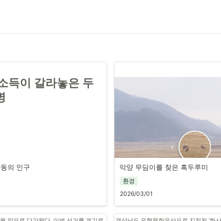
소득이 갈라놓은 두 
명
하동의 인구
악양 무딤이를 찾은 흑두루미
환경
2026/03/01
악양 무딤이들을 찾은 흑두루미 가족
러시아로 이동 중인 흑두루미 가족
제공: 김인철)
개월 앞으로 다가왔다. 이번 선거를 계기로 
경상남도 유형문화유산으로 지정된 ‘화사