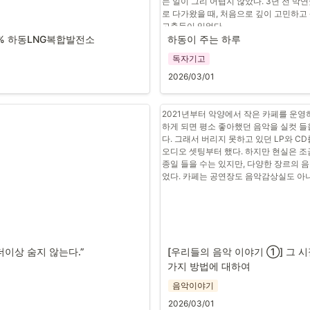
는 일이 그리 어렵지 않았다. 3년 전 막
로 다가왔을 때, 처음으로 깊이 고민하고
고충들이 있었다. 
4% 하동LNG복합발전소
하동이 주는 하루
흑두루미의 방문은 인간과 자연이 공존하
동에 제시하고 있다.
독자기고
2026/03/01
최지한 기자
2021년부터 악양에서 작은 카페를 운영하
하게 되면 평소 좋아했던 음악을 실컷 들
다. 그래서 버리지 못하고 있던 LP와 CD
오디오 셋팅부터 했다. 하지만 현실은 조금
종일 들을 수는 있지만, 다양한 장르의 음
었다. 카페는 공연장도 음악감상실도 아니
 더이상 숨지 않는다.”
[우리들의 음악 이야기 ①] 그 시
가지 방법에 대하여
음악이야기
2026/03/01