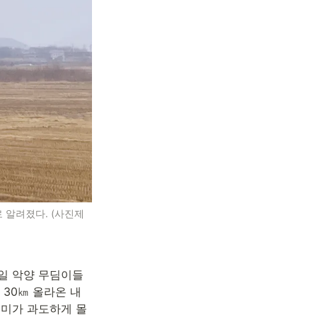
 알려졌다. (사진제
0일 악양 무딤이들
30㎞ 올라온 내
루미가 과도하게 몰