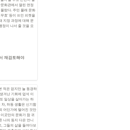
복합문화관에서 열린 면정
 몰랐다. 주민 몰래 문화
로 활동하는 김인철 박
천무효’ 등이 쓰인 피켓을 
 먹이 활동을 하던 흑두루
재 지정 과정에 대해 문
구에서 약 30㎞ 올라온 
행정이 나서 줄 것을 요
 매우 드물다. 전문가들
서 일부 개체가 먹이 활
 내려앉은 것으로 보고 
나라를 찾는 흑두루미의 
다는 점에서 의미가 있
라 상당수의 흑두루미를 
에서 재검토해야
들에 흑두루미가 정착한다
양 일대가 전국적인 조류 
본 적은 없지만 늘 동경하
지리산사람들 사무국장)
 생겨난 기회에 덥석 이
10 마리가 다녀간 적이 있
 또 일상을 살아가는 하
 머물렀는데, 순천만으로 
 차, 하동 생활은 신기함 
 말했다. 이어 “인근에 
외 어딘가에 떨어진 것만 
 장시간 쉬어 가기에는 
 이곳만의 문화가 참 귀
가와 거리가 있고 갈사만
 나의 동지 다은 언니 
다.”고 덧붙였다.
, 그들의 삶을 들여다보