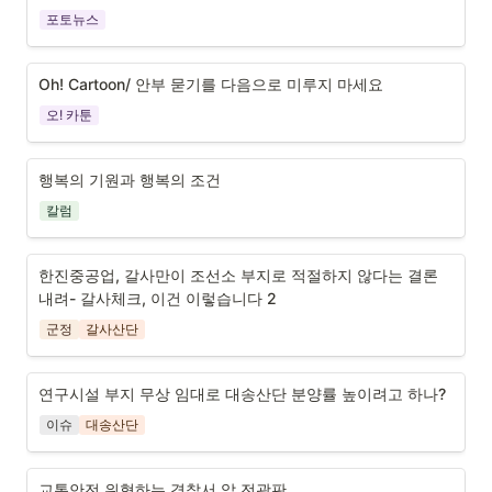
포토뉴스
Oh! Cartoon/ 안부 묻기를 다음으로 미루지 마세요
오! 카툰
행복의 기원과 행복의 조건
칼럼
한진중공업, 갈사만이 조선소 부지로 적절하지 않다는 결론 
내려- 
갈사체크, 이건 이렇습니다 2
군정
갈사산단
연구시설 부지 무상 임대로 대송산단 분양률 높이려고 하나?
이슈
대송산단
교통안전 위협하는 경찰서 앞 전광판