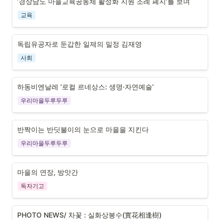
‘경상남도 마을교육공동체 활성화 지원 조례 폐지’를 보며
교육
독립유공자로 둔갑한 일제의 밀정 김재영
사회
하동비엔날레 ‘로컬 르네상스: 생명·자연예술’
우리마을두루두루
반짝이는 반딧불이의 눈으로 마을을 지킨다
우리마을두루두루
마을의 연장, 방앗간
독자기고
PHOTO NEWS/ 차꽃 : 실화상봉수(實花相逢樹)